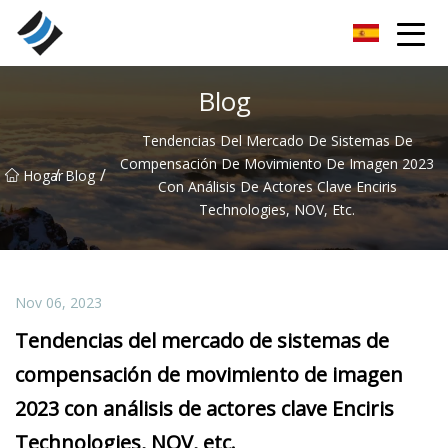
Nanyang rodamientos especiales Inc.
Blog
Tendencias Del Mercado De Sistemas De
Compensación De Movimiento De Imagen 2023
/
/
Hogar
Blog
Con Análisis De Actores Clave Enciris
Technologies, NOV, Etc.
Nov 06, 2023
Tendencias del mercado de sistemas de
compensación de movimiento de imagen
2023 con análisis de actores clave Enciris
Technologies, NOV, etc.