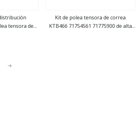
distribución
Kit de polea tensora de correa
lea tensora de
KTB466 71754561 71775900 de alta
ás
ver más
enault 119ru27
calidad para FORD