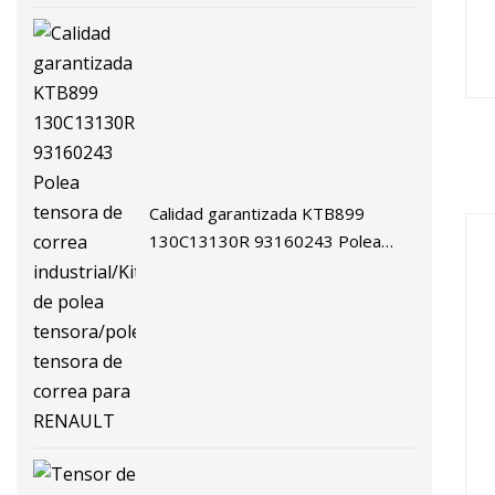
5
Ma
Calidad garantizada KTB899
130C13130R 93160243 Polea
r
tensora de correa industrial/Kit de
polea tensora/polea tensora de
correa para RENAULT