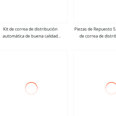
Kit de correa de distribución
Piezas de Repuesto 
automática de buena calidad
de correa de distri
ver más
ver m
30037510 para Peugeot, Toyota,
correa de distribuci
zda, Citroen 137ru25.4 piezas de
de distribución y K
epuesto para automóvil CT1092K1
agua para