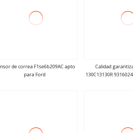
nsor de correa F1se6b209AC apto
Calidad garanti
para Ford
130C13130R 93160243
ver más
ver m
de correa industria
tensora/polea tensor
RENAU