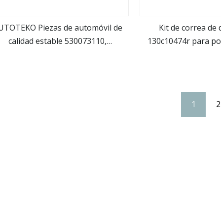
UTOTEKO Piezas de automóvil de
Kit de correa de 
calidad estable 530073110,
130c10474r para po
ver más
ver m
14121580, tensores 4S7Q6K254BD,
cojinete de coche R
ts de correa de distribución, kits de
ojinetes de tensor para LAND RO
VER
1
2