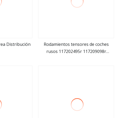
rea Distribución
Rodamientos tensores de coches
rusos 117202495r 117209098r
ás
ver más
117208309r 117504048r Kit de correa
de distribución