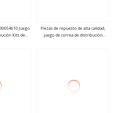
530054610 Juego
Piezas de repuesto de alta calidad,
bución Kits de
juego de correa de distribución
ás
ver más
ón tensor correa
530016210, kit de correa de
it de bomba de
distribución tensora y bomba de agua
 AUDI
para AUDI