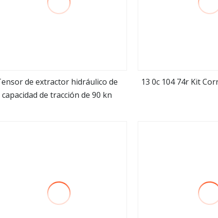
ensor de extractor hidráulico de
13 0c 104 74r Kit Cor
capacidad de tracción de 90 kn
ver más
ver m