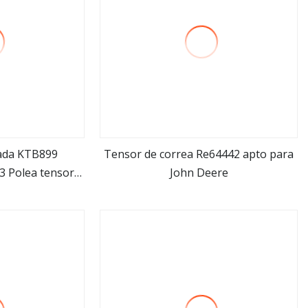
zada KTB899
Tensor de correa Re64442 apto para
 Polea tensora
John Deere
ás
ver más
l/Kit de polea
a de correa para
LT