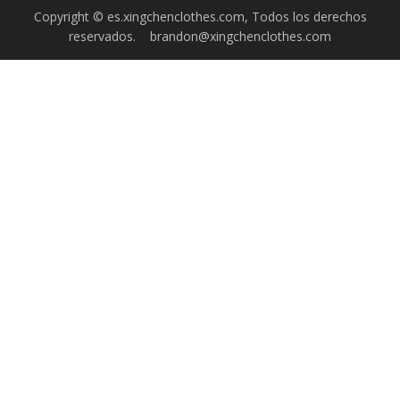
comunitarios
Copyright © es.xingchenclothes.com, Todos los derechos
reservados.
brandon@xingchenclothes.com