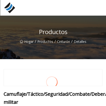
Nanyang rodamientos especiales Inc.
Productos
/
/
/
Hogar
Productos
Cinturón
Detalles
Camuflaje/Táctico/Seguridad/Combate/Deber/C
militar