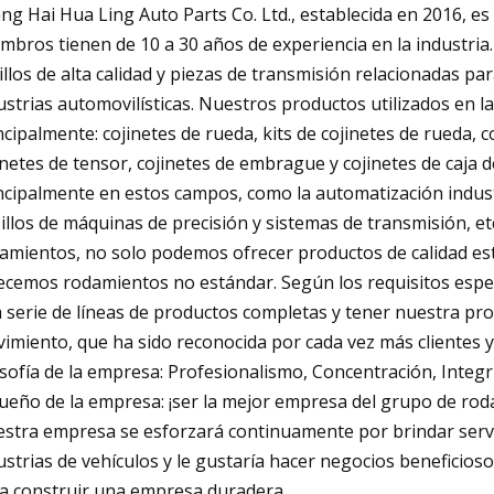
ng Hai Hua Ling Auto Parts Co. Ltd., establecida en 2016, 
mbros tienen de 10 a 30 años de experiencia en la industri
illos de alta calidad y piezas de transmisión relacionadas par
ustrias automovilísticas. Nuestros productos utilizados en l
ncipalmente: cojinetes de rueda, kits de cojinetes de rueda, 
inetes de tensor, cojinetes de embrague y cojinetes de caja d
ncipalmente en estos campos, como la automatización industr
illos de máquinas de precisión y sistemas de transmisión, e
amientos, no solo podemos ofrecer productos de calidad est
ecemos rodamientos no estándar. Según los requisitos espec
 serie de líneas de productos completas y tener nuestra pr
imiento, que ha sido reconocida por cada vez más clientes y 
osofía de la empresa: Profesionalismo, Concentración, Integr
sueño de la empresa: ¡ser la mejor empresa del grupo de ro
stra empresa se esforzará continuamente por brindar servic
ustrias de vehículos y le gustaría hacer negocios beneficiosos
a construir una empresa duradera.