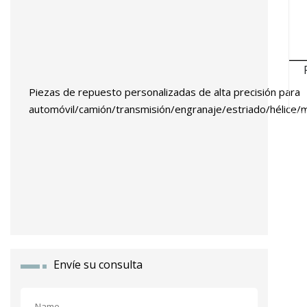
Piezas de repuesto personalizadas de alta precisión para
automóvil/camión/transmisión/engranaje/estriado/hélice/
deslizante/de transmisión 42CrMo 20crmoti
Envíe su consulta