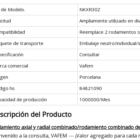
º de Modelo.
NKXR30Z
icitud
Ampliamente utilizado en di
mpatibilidad
Reemplace 2 rodamientos s
quete de transporte
Embalaje neutro/individual/se
ecificación
Consultar
rca comercial
Vafem
igen
Porcelana
digo hs
84821090
pacidad de producción
1000000/Mes
scripción del Producto
amiento axial y radial combinado/rodamiento combinado de
nvenido a la consulta, VAFEM --- ¡Valor agregado para cada