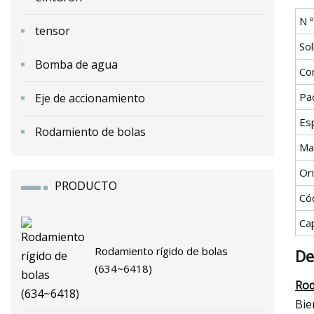
N 
tensor
Sol
Bomba de agua
Co
Pa
Eje de accionamiento
Esp
Rodamiento de bolas
Ma
Or
PRODUCTO
Có
Ca
Rodamiento rígido de bolas
De
(634~6418)
Rod
Bie