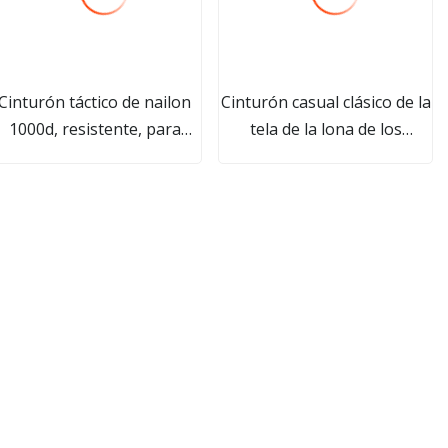
Cinturón táctico de nailon
Cinturón casual clásico de la
1000d, resistente, para
tela de la lona de los
exteriores, personalizado,
hombres de la hebilla
al por mayor, estilo Ronin
durable del OEM de la
fábrica de China