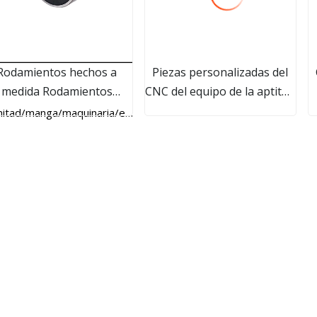
Rodamientos hechos a
Piezas personalizadas del
medida Rodamientos
CNC del equipo de la aptitud
especiales No
del gimnasio de la máquina
mitad/manga/maquinaria/eje
del cable de la rueda de la
polea del transporte de la
prueba del desgaste de la
aleación de aluminio