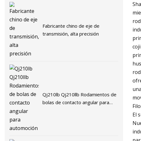
Sha
mie
rod
Fabricante chino de eje de
ind
transmisión, alta precisión
pri
coj
pri
hus
rod
ofr
una
Qj210lb Qj210llb Rodamientos de
mov
bolas de contacto angular para
Fil
automoción
El 
Nue
ind
par