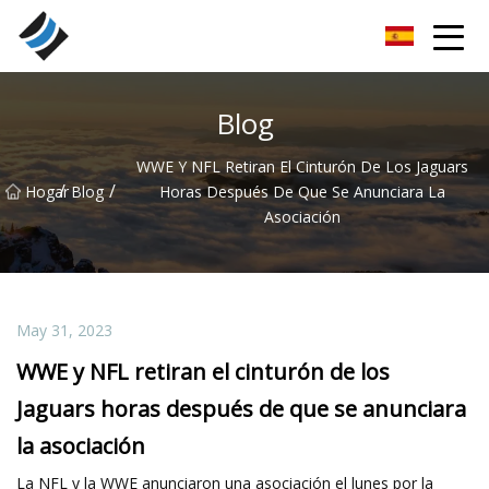
Nanyang rodamientos especiales Inc.
Blog
WWE Y NFL Retiran El Cinturón De Los Jaguars
/
/
Hogar
Blog
Horas Después De Que Se Anunciara La
Asociación
May 31, 2023
WWE y NFL retiran el cinturón de los
Jaguars horas después de que se anunciara
la asociación
La NFL y la WWE anunciaron una asociación el lunes por la