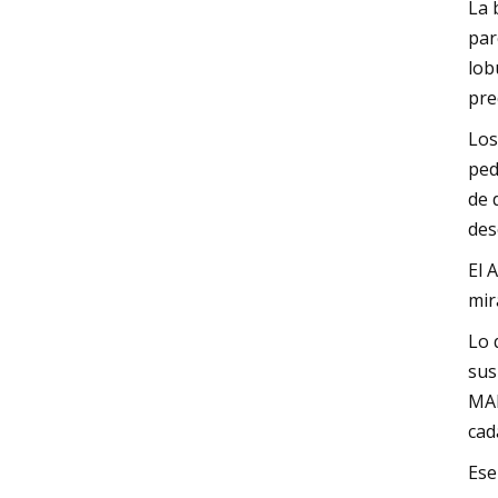
La 
par
lob
pre
Los
ped
de 
des
El 
mir
Lo 
sus
MAD
cad
Ese