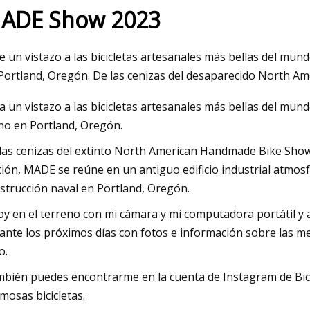
ADE Show 2023
023
e un vistazo a las bicicletas artesanales más bellas del mun
 del estado de Texas, Capizzi y
Portland, Oregón. De las cenizas del desaparecido North 
 del sur de Alabama nombrados
a un vistazo a las bicicletas artesanales más bellas del mund
es de voleibol Sun Belt de la
o en Portland, Oregón.
a
las cenizas del extinto North American Handmade Bike Sho
ción, MADE se reúne en un antiguo edificio industrial atmos
strucción naval en Portland, Oregón.
oy en el terreno con mi cámara y mi computadora portátil y a
ante los próximos días con fotos e información sobre las mej
o.
bién puedes encontrarme en la cuenta de Instagram de Bicyc
mosas bicicletas.