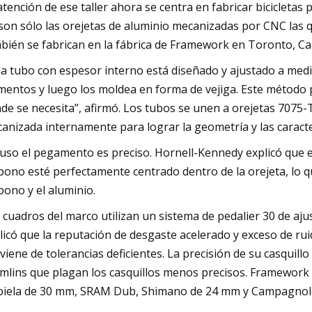
atención de ese taller ahora se centra en fabricar bicicletas
son sólo las orejetas de aluminio mecanizadas por CNC las 
bién se fabrican en la fábrica de Framework en Toronto, C
a tubo con espesor interno está diseñado y ajustado a medid
amentos y luego los moldea en forma de vejiga. Este método 
de se necesita”, afirmó. Los tubos se unen a orejetas 7075-T
anizada internamente para lograr la geometría y las caracter
luso el pegamento es preciso. Hornell-Kennedy explicó que 
bono esté perfectamente centrado dentro de la orejeta, lo qu
bono y el aluminio.
 cuadros del marco utilizan un sistema de pedalier 30 de a
licó que la reputación de desgaste acelerado y exceso de rui
viene de tolerancias deficientes. La precisión de su casquill
mlins que plagan los casquillos menos precisos. Framework
biela de 30 mm, SRAM Dub, Shimano de 24 mm y Campagnol