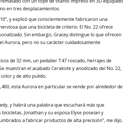
á rematado con un tope de titanio impreso en 3D equipado
orno en tres desplazamientos.
/10”, y explicó que conscientemente fabricaron una
erviosa que una bicicleta de criterio. El No. 22 ofrece
rsonalizado. Sin embargo, Gracey distingue lo que ofrecen
del Aurora, pero no su carácter cuidadosamente
icos de 32 mm, un pedalier T47 roscado, herrajes de
 Se muestran el acabado Cerakote y anodizado del No. 22,
olor y de alto pulido.
400, esta Aurora en particular se vende por alrededor de
nedy, y habrá una palabra que escuchará más que
as bicicletas, Jonathan y su esposa Elyse poseían y
mbrados a fabricar productos de alta precisión", me dijo.