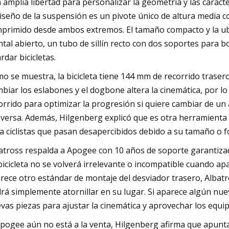
 amplia libertad para personalizar la geometría y las carac
diseño de la suspensión es un pivote único de altura media c
primido desde ambos extremos. El tamaño compacto y la ub
ntal abierto, un tubo de sillín recto con dos soportes para 
rdar bicicletas.
o se muestra, la bicicleta tiene 144 mm de recorrido trase
biar los eslabones y el dogbone altera la cinemática, por l
orrido para optimizar la progresión si quiere cambiar de un
eversa. Además, Hilgenberg explicó que es otra herramienta 
a ciclistas que pasan desapercibidos debido a su tamaño o 
atross respalda a Apogee con 10 años de soporte garantizado,
bicicleta no se volverá irrelevante o incompatible cuando ap
rece otro estándar de montaje del desviador trasero, Albatr
rá simplemente atornillar en su lugar. Si aparece algún nu
vas piezas para ajustar la cinemática y aprovechar los equ
Apogee aún no está a la venta, Hilgenberg afirma que apunta