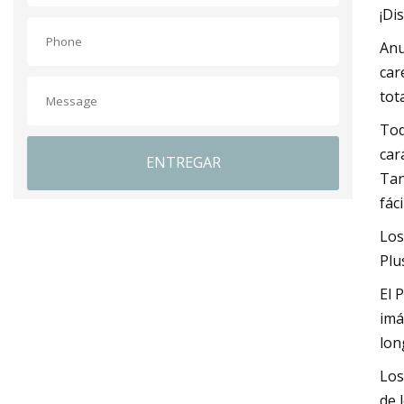
¡Di
Anu
car
tot
Tod
car
ENTREGAR
Tan
fác
Los
Plu
El 
imá
lon
Los
de 