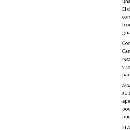
una
El 
com
fro
gua
Com
Cam
rec
vic
par
Alb
su 
apa
pod
nue
El 