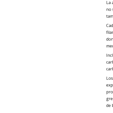
La 
no 
tam
Cad
fil
don
mec
Inc
car
car
Los
exp
pro
gre
de 