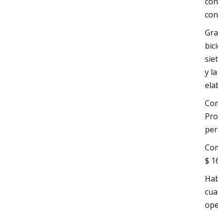
con
con
Gra
bic
sie
y l
ela
Com
Pro
per
Com
$ 1
Hab
cua
ope