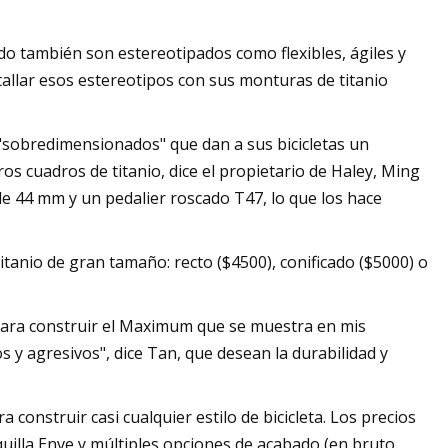
o también son estereotipados como flexibles, ágiles y
tallar esos estereotipos con sus monturas de titanio
 "sobredimensionados" que dan a sus bicicletas un
s cuadros de titanio, dice el propietario de Haley, Ming
e 44 mm y un pedalier roscado T47, lo que los hace
tanio de gran tamaño: recto ($4500), conificado ($5000) o
a para construir el Maximum que se muestra en mis
s ​​y agresivos", dice Tan, que desean la durabilidad y
 construir casi cualquier estilo de bicicleta. Los precios
uilla Enve y múltiples opciones de acabado (en bruto,