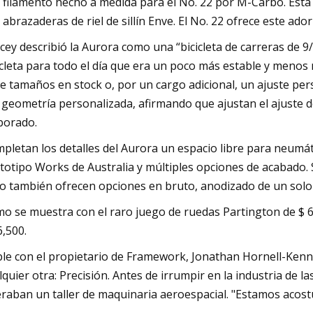
 filamento hecho a medida para el No. 22 por M-Carbo. Est
 abrazaderas de riel de sillín Enve. El No. 22 ofrece este ad
cey describió la Aurora como una “bicicleta de carreras de 9
icleta para todo el día que era un poco más estable y menos n
te tamaños en stock o, por un cargo adicional, un ajuste pe
a geometría personalizada, afirmando que ajustan el ajuste 
borado.
pletan los detalles del Aurora un espacio libre para neumát
totipo Works de Australia y múltiples opciones de acabado.
o también ofrecen opciones en bruto, anodizado de un solo c
o se muestra con el raro juego de ruedas Partington de $ 6,
6,500.
le con el propietario de Framework, Jonathan Hornell-Ken
lquier otra: Precisión. Antes de irrumpir en la industria de l
raban un taller de maquinaria aeroespacial. "Estamos acostu