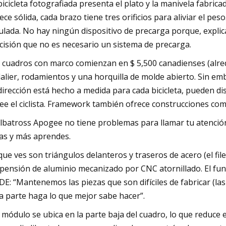
bicicleta fotografiada presenta el plato y la manivela fabr
ece sólida, cada brazo tiene tres orificios para aliviar el pes
ulada. No hay ningún dispositivo de precarga porque, explic
cisión que no es necesario un sistema de precarga.
 cuadros con marco comienzan en $ 5,500 canadienses (alred
alier, rodamientos y una horquilla de molde abierto. Sin em
dirección está hecho a medida para cada bicicleta, pueden d
ee el ciclista. Framework también ofrece construcciones com
Albatross Apogee no tiene problemas para llamar tu atenció
as y más aprendes.
que ves son triángulos delanteros y traseros de acero (el fi
pensión de aluminio mecanizado por CNC atornillado. El fund
E: “Mantenemos las piezas que son difíciles de fabricar (las
a parte haga lo que mejor sabe hacer”.
 módulo se ubica en la parte baja del cuadro, lo que reduce e