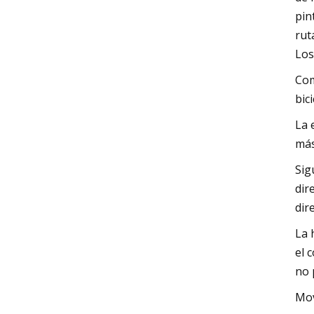
pin
rut
Los
Com
bic
La 
mást
Sig
dir
dir
La 
el 
no 
Mov