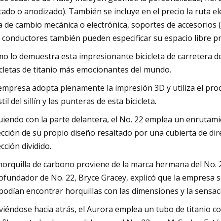
tado o anodizado). También se incluye en el precio la ruta 
a de cambio mecánica o electrónica, soportes de accesorios (g
 conductores también pueden especificar su espacio libre p
o lo demuestra esta impresionante bicicleta de carretera de
icletas de titanio más emocionantes del mundo.
empresa adopta plenamente la impresión 3D y utiliza el proce
il del sillín y las punteras de esta bicicleta.
uiendo con la parte delantera, el No. 22 emplea un enrutam
ección de su propio diseño resaltado por una cubierta de di
ección dividido.
horquilla de carbono proviene de la marca hermana del No. 
cofundador de No. 22, Bryce Gracey, explicó que la empresa 
podían encontrar horquillas con las dimensiones y la sensac
iéndose hacia atrás, el Aurora emplea un tubo de titanio co