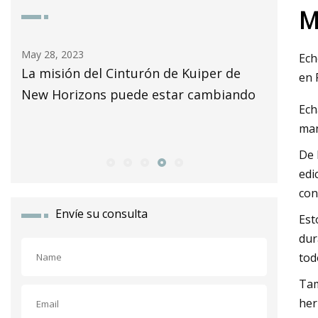
M
May 29, 2023
May 25, 2
Ech
Comprobar la tensión de la correa se
Johnson
en 
ndo
vuelve más fácil para (algunas)
Keeble
Ech
impresoras 3D Prusa
jugador
man
seman
De 
edi
con
Envíe su consulta
Est
dur
tod
Tam
her