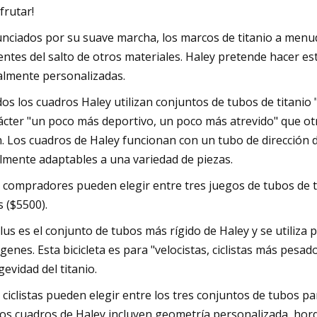
sfrutar!
nciados por su suave marcha, los marcos de titanio a menud
entes del salto de otros materiales. Haley pretende hacer es
almente personalizadas.
os los cuadros Haley utilizan conjuntos de tubos de titanio
ácter "un poco más deportivo, un poco más atrevido" que otro
. Los cuadros de Haley funcionan con un tubo de dirección d
ilmente adaptables a una variedad de piezas.
 compradores pueden elegir entre tres juegos de tubos de ti
s ($5500).
Plus es el conjunto de tubos más rígido de Haley y se utiliz
genes. Esta bicicleta es para "velocistas, ciclistas más pesado
gevidad del titanio.
 ciclistas pueden elegir entre los tres conjuntos de tubos para
los cuadros de Haley incluyen geometría personalizada, horq