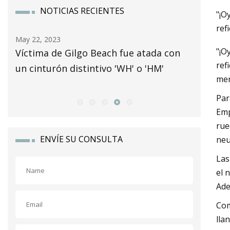
NOTICIAS RECIENTES
"¡O
ref
May 24, 2023
May 16, 
"¡O
on
2024 KTM 450 XCF
Emily 
ref
al aza
men
fuera 2
Par
Emp
rue
ENVÍE SU CONSULTA
neu
Las
el 
Ade
Com
lla