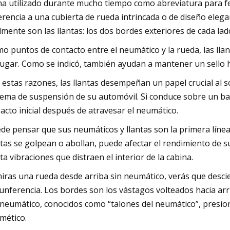
ha utilizado durante mucho tiempo como abreviatura para fel
erencia a una cubierta de rueda intrincada o de diseño eleg
lmente son las llantas: los dos bordes exteriores de cada lad
o puntos de contacto entre el neumático y la rueda, las ll
lugar. Como se indicó, también ayudan a mantener un sello h
 estas razones, las llantas desempeñan un papel crucial al s
tema de suspensión de su automóvil. Si conduce sobre un bach
acto inicial después de atravesar el neumático.
de pensar que sus neumáticos y llantas son la primera línea 
ntas se golpean o abollan, puede afectar el rendimiento de s
ta vibraciones que distraen el interior de la cabina.
miras una rueda desde arriba sin neumático, verás que desci
cunferencia. Los bordes son los vástagos volteados hacia ar
 neumático, conocidos como “talones del neumático”, presion
mético.