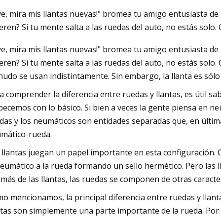
ye, mira mis llantas nuevas!" bromea tu amigo entusiasta de 
ieren? Si tu mente salta a las ruedas del auto, no estás solo.
2023
ye, mira mis llantas nuevas!" bromea tu amigo entusiasta de 
Ratajkowski se puso un cinturón
ieren? Si tu mente salta a las ruedas del auto, no estás solo.
r sobre un minivestido como si
udo se usan indistintamente. Sin embargo, la llanta es sólo
006 otra vez
a comprender la diferencia entre ruedas y llantas, es útil s
ecemos con lo básico. Si bien a veces la gente piensa en n
das y los neumáticos son entidades separadas que, en últim
mático-rueda.
 llantas juegan un papel importante en esta configuración. 
neumático a la rueda formando un sello hermético. Pero las l
más de las llantas, las ruedas se componen de otras caracte
o mencionamos, la principal diferencia entre ruedas y llant
ntas son simplemente una parte importante de la rueda. Por su