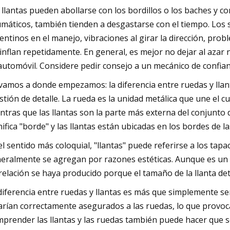
 llantas pueden abollarse con los bordillos o los baches y cor
máticos, también tienden a desgastarse con el tiempo. Los 
entinos en el manejo, vibraciones al girar la dirección, pro
inflan repetidamente. En general, es mejor no dejar al aza
automóvil. Considere pedir consejo a un mecánico de confian
vamos a donde empezamos: la diferencia entre ruedas y llan
stión de detalle. La rueda es la unidad metálica que une el c
ntras que las llantas son la parte más externa del conjunto d
nifica "borde" y las llantas están ubicadas en los bordes de l
el sentido más coloquial, "llantas" puede referirse a los tap
eralmente se agregan por razones estéticas. Aunque es un 
relación se haya producido porque el tamaño de la llanta det
diferencia entre ruedas y llantas es más que simplemente sem
arían correctamente asegurados a las ruedas, lo que provoc
prender las llantas y las ruedas también puede hacer que se