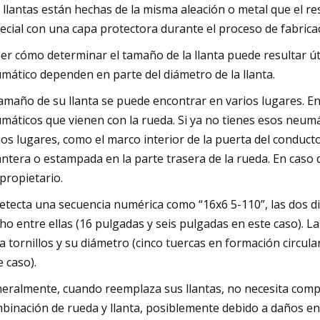
 llantas están hechas de la misma aleación o metal que el r
ecial con una capa protectora durante el proceso de fabrica
er cómo determinar el tamaño de la llanta puede resultar út
mático dependen en parte del diámetro de la llanta.
tamaño de su llanta se puede encontrar en varios lugares. E
máticos que vienen con la rueda. Si ya no tienes esos neum
ios lugares, como el marco interior de la puerta del conductor
ntera o estampada en la parte trasera de la rueda. En caso
 propietario.
detecta una secuencia numérica como “16x6 5-110”, las dos dim
ho entre ellas (16 pulgadas y seis pulgadas en este caso). L
a tornillos y su diámetro (cinco tuercas en formación circu
e caso).
eralmente, cuando reemplaza sus llantas, no necesita compr
binación de rueda y llanta, posiblemente debido a daños en l