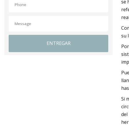
se 
ref
rea
Com
su 
ENTREGAR
Por
sis
imp
Pue
lla
has
Si 
cir
del
her