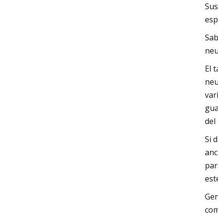
Sus
esp
Sab
neu
El 
neu
var
gua
del
Si 
anc
par
est
Gen
com