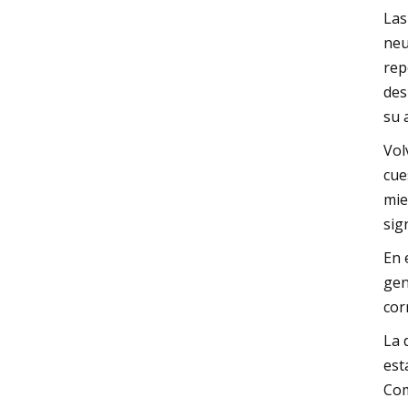
Las
neu
rep
des
su 
Vol
cue
mie
sig
En 
gen
cor
La 
est
Com