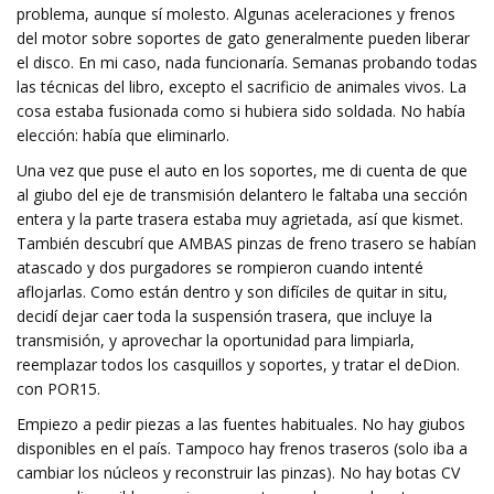
problema, aunque sí molesto. Algunas aceleraciones y frenos
del motor sobre soportes de gato generalmente pueden liberar
el disco. En mi caso, nada funcionaría. Semanas probando todas
las técnicas del libro, excepto el sacrificio de animales vivos. La
cosa estaba fusionada como si hubiera sido soldada. No había
elección: había que eliminarlo.
Una vez que puse el auto en los soportes, me di cuenta de que
al giubo del eje de transmisión delantero le faltaba una sección
entera y la parte trasera estaba muy agrietada, así que kismet.
También descubrí que AMBAS pinzas de freno trasero se habían
atascado y dos purgadores se rompieron cuando intenté
aflojarlas. Como están dentro y son difíciles de quitar in situ,
decidí dejar caer toda la suspensión trasera, que incluye la
transmisión, y aprovechar la oportunidad para limpiarla,
reemplazar todos los casquillos y soportes, y tratar el deDion.
con POR15.
Empiezo a pedir piezas a las fuentes habituales. No hay giubos
disponibles en el país. Tampoco hay frenos traseros (solo iba a
cambiar los núcleos y reconstruir las pinzas). No hay botas CV