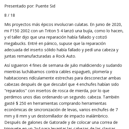
Presentado por: Puente Sid
8 / 18
Mis proyectos más épicos involucran culatas. En junio de 2020,
mi F150 2002 con un Triton 5 4 lanzó una bujía, como lo hacen,
y el taller dijo que una reparación había fallado y cotizó
megabucks. Entré en pánico, supuse que la reparación
adecuada del inserto sólido había fallado y pedí una cabeza y
juntas remanufacturadas a Rock Auto.
Así siguieron 4 fines de semana de julio maldiciendo y sudando
mientras luchábamos contra cables espagueti, plomería y
habitaciones ridículamente estrechas para desconectar ambas
cabezas después de que descubrí que 4 enchufes habían sido
"reparados" con insertos de rosca de mierda, por lo que
perdimos unos días ordenando un segundo. cabeza. También
gasté $ 250 en herramientas comprando herramientas
económicas de sincronización de levas, varios enchufes de 7
mm y 8 mm y un destornillador de impacto inalámbrico.
Después de galones de Gatorade y de colocar una correa de
trinquete en un 2x4 para levantar las cabezas de las clavijas,