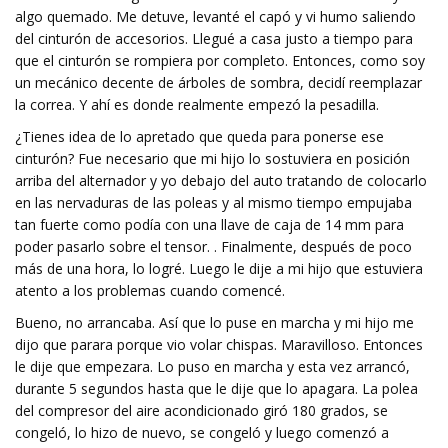
algo quemado. Me detuve, levanté el capó y vi humo saliendo
del cinturón de accesorios. Llegué a casa justo a tiempo para
que el cinturón se rompiera por completo. Entonces, como soy
un mecánico decente de árboles de sombra, decidí reemplazar
la correa. Y ahí es donde realmente empezó la pesadilla.
¿Tienes idea de lo apretado que queda para ponerse ese
cinturón? Fue necesario que mi hijo lo sostuviera en posición
arriba del alternador y yo debajo del auto tratando de colocarlo
en las nervaduras de las poleas y al mismo tiempo empujaba
tan fuerte como podía con una llave de caja de 14 mm para
poder pasarlo sobre el tensor. . Finalmente, después de poco
más de una hora, lo logré. Luego le dije a mi hijo que estuviera
atento a los problemas cuando comencé.
Bueno, no arrancaba. Así que lo puse en marcha y mi hijo me
dijo que parara porque vio volar chispas. Maravilloso. Entonces
le dije que empezara. Lo puso en marcha y esta vez arrancó,
durante 5 segundos hasta que le dije que lo apagara. La polea
del compresor del aire acondicionado giró 180 grados, se
congeló, lo hizo de nuevo, se congeló y luego comenzó a