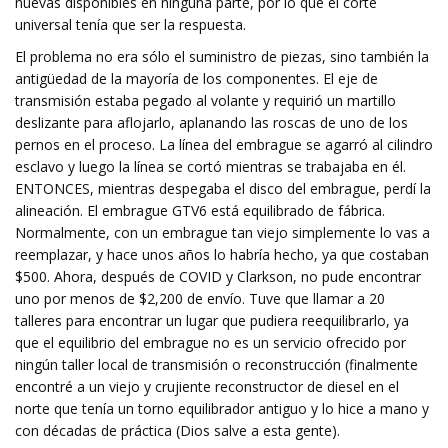
nuevas disponibles en ninguna parte, por lo que el corte
universal tenía que ser la respuesta.
El problema no era sólo el suministro de piezas, sino también la
antigüedad de la mayoría de los componentes. El eje de
transmisión estaba pegado al volante y requirió un martillo
deslizante para aflojarlo, aplanando las roscas de uno de los
pernos en el proceso. La línea del embrague se agarró al cilindro
esclavo y luego la línea se cortó mientras se trabajaba en él.
ENTONCES, mientras despegaba el disco del embrague, perdí la
alineación. El embrague GTV6 está equilibrado de fábrica.
Normalmente, con un embrague tan viejo simplemente lo vas a
reemplazar, y hace unos años lo habría hecho, ya que costaban
$500. Ahora, después de COVID y Clarkson, no pude encontrar
uno por menos de $2,200 de envío. Tuve que llamar a 20
talleres para encontrar un lugar que pudiera reequilibrarlo, ya
que el equilibrio del embrague no es un servicio ofrecido por
ningún taller local de transmisión o reconstrucción (finalmente
encontré a un viejo y crujiente reconstructor de diesel en el
norte que tenía un torno equilibrador antiguo y lo hice a mano y
con décadas de práctica (Dios salve a esta gente).