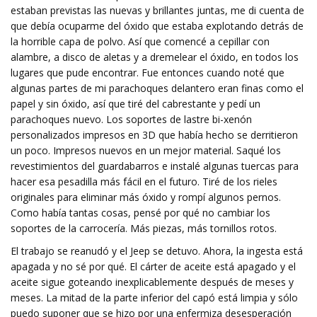
estaban previstas las nuevas y brillantes juntas, me di cuenta de
que debía ocuparme del óxido que estaba explotando detrás de
la horrible capa de polvo. Así que comencé a cepillar con
alambre, a disco de aletas y a dremelear el óxido, en todos los
lugares que pude encontrar. Fue entonces cuando noté que
algunas partes de mi parachoques delantero eran finas como el
papel y sin óxido, así que tiré del cabrestante y pedí un
parachoques nuevo. Los soportes de lastre bi-xenón
personalizados impresos en 3D que había hecho se derritieron
un poco. Impresos nuevos en un mejor material. Saqué los
revestimientos del guardabarros e instalé algunas tuercas para
hacer esa pesadilla más fácil en el futuro. Tiré de los rieles
originales para eliminar más óxido y rompí algunos pernos.
Como había tantas cosas, pensé por qué no cambiar los
soportes de la carrocería. Más piezas, más tornillos rotos.
El trabajo se reanudó y el Jeep se detuvo. Ahora, la ingesta está
apagada y no sé por qué. El cárter de aceite está apagado y el
aceite sigue goteando inexplicablemente después de meses y
meses. La mitad de la parte inferior del capó está limpia y sólo
puedo suponer que se hizo por una enfermiza desesperación