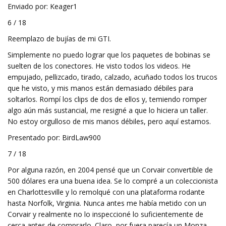
Enviado por: Keager1
6 / 18
Reemplazo de bujías de mi GTI.
Simplemente no puedo lograr que los paquetes de bobinas se
suelten de los conectores. He visto todos los videos. He
empujado, pellizcado, tirado, calzado, acuñado todos los trucos
que he visto, y mis manos están demasiado débiles para
soltarlos. Rompí los clips de dos de ellos y, temiendo romper
algo aún más sustancial, me resigné a que lo hiciera un taller.
No estoy orgulloso de mis manos débiles, pero aquí estamos.
Presentado por: BirdLaw900
7 / 18
Por alguna razón, en 2004 pensé que un Corvair convertible de
500 dólares era una buena idea. Se lo compré a un coleccionista
en Charlottesville y lo remolqué con una plataforma rodante
hasta Norfolk, Virginia. Nunca antes me había metido con un
Corvair y realmente no lo inspeccioné lo suficientemente de
cerca antes de comprarlo. Claro, por fuera parecía un Monza