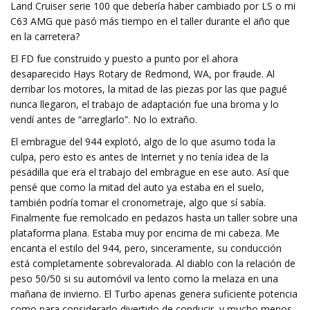
Land Cruiser serie 100 que debería haber cambiado por LS o mi
C63 AMG que pasó más tiempo en el taller durante el año que
en la carretera?
El FD fue construido y puesto a punto por el ahora
desaparecido Hays Rotary de Redmond, WA, por fraude. Al
derribar los motores, la mitad de las piezas por las que pagué
nunca llegaron, el trabajo de adaptación fue una broma y lo
vendí antes de “arreglarlo”. No lo extraño.
El embrague del 944 explotó, algo de lo que asumo toda la
culpa, pero esto es antes de Internet y no tenía idea de la
pesadilla que era el trabajo del embrague en ese auto. Así que
pensé que como la mitad del auto ya estaba en el suelo,
también podría tomar el cronometraje, algo que sí sabía.
Finalmente fue remolcado en pedazos hasta un taller sobre una
plataforma plana. Estaba muy por encima de mi cabeza. Me
encanta el estilo del 944, pero, sinceramente, su conducción
está completamente sobrevalorada. Al diablo con la relación de
peso 50/50 si su automóvil va lento como la melaza en una
mañana de invierno. El Turbo apenas genera suficiente potencia
como para considerarlo divertido de conducir, y mucho menos