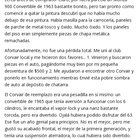
900 Convertible de 1963 bastante bonito, pero tan pronto como
comencé a quitar la pintura descubrí que no había mucho
debajo de esa pintura. Había masilla para la carrocería, paneles
de parche de metal tosco y óxido. Mucho óxido. Y los paneles
del piso eran simplemente piezas de chapa metálica
remachadas.
Afortunadamente, no fue una pérdida total. Me uní al club
Corvair local y me hicieron dos favores... 1. Vinieron y buscaron
piezas en el auto, pagándome muy bien por mi pequeña
desventura de $500 y 2. Me ayudaron a encontrar otro Corvair y
ponerlo en funcionamiento mientras Envié esta pobre sombra
de auto al depósito de chatarra.
El Corvair de reemplazo era una pesadilla en sí mismo: un
convertible de 1965 que tenía aversión a funcionar con los 6
cilindros, le encantaba el vapor-lock y una nariz bastante
torcida, pero era divertido. Ojalá hubiera podido disfrutar del 63.
Ese fue un año genial para principios. No es el mejor, pero me
gustó su acabado frontal, el mejor de la primera generación, y
tenía una suspensión aterradora, lo cual hubiera sido divertido.