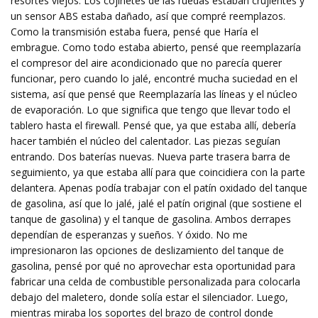
resortes viejos. Los cojinetes de las ruedas estaban crujientes y
un sensor ABS estaba dañado, así que compré reemplazos.
Como la transmisión estaba fuera, pensé que Haría el
embrague. Como todo estaba abierto, pensé que reemplazaría
el compresor del aire acondicionado que no parecía querer
funcionar, pero cuando lo jalé, encontré mucha suciedad en el
sistema, así que pensé que Reemplazaría las líneas y el núcleo
de evaporación. Lo que significa que tengo que llevar todo el
tablero hasta el firewall. Pensé que, ya que estaba allí, debería
hacer también el núcleo del calentador. Las piezas seguían
entrando. Dos baterías nuevas. Nueva parte trasera barra de
seguimiento, ya que estaba allí para que coincidiera con la parte
delantera. Apenas podía trabajar con el patín oxidado del tanque
de gasolina, así que lo jalé, jalé el patín original (que sostiene el
tanque de gasolina) y el tanque de gasolina. Ambos derrapes
dependían de esperanzas y sueños. Y óxido. No me
impresionaron las opciones de deslizamiento del tanque de
gasolina, pensé por qué no aprovechar esta oportunidad para
fabricar una celda de combustible personalizada para colocarla
debajo del maletero, donde solía estar el silenciador. Luego,
mientras miraba los soportes del brazo de control donde