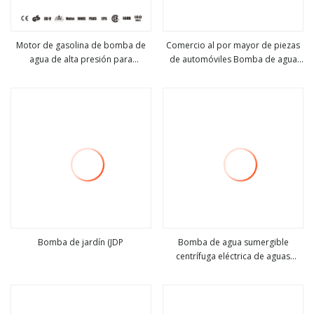
Motor de gasolina de bomba de
Comercio al por mayor de piezas
agua de alta presión para
de automóviles Bomba de agua
ver más
ver más
agricultura de 7,5 HP para precio
refrigerante del motor de
de riego
automóvil 5012366AA 5012366AB
5012366AC 5012366AD 5012366AE
para Jeep Cherokee Comanche
Wagoneer Eagle Premier
Bomba de jardín (JDP
Bomba de agua sumergible
centrífuga eléctrica de aguas
ver más
ver más
residuales de acero inoxidable
1HP