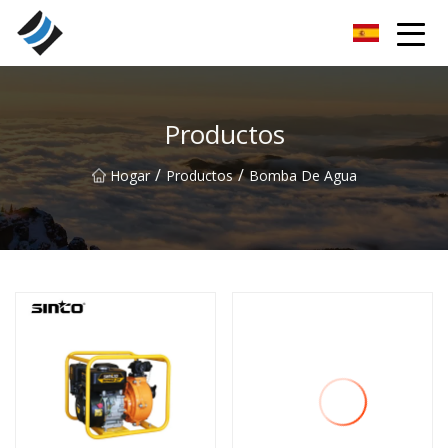
Nanyang rodamientos especiales Inc.
Productos
/
/
Hogar
Productos
Bomba De Agua