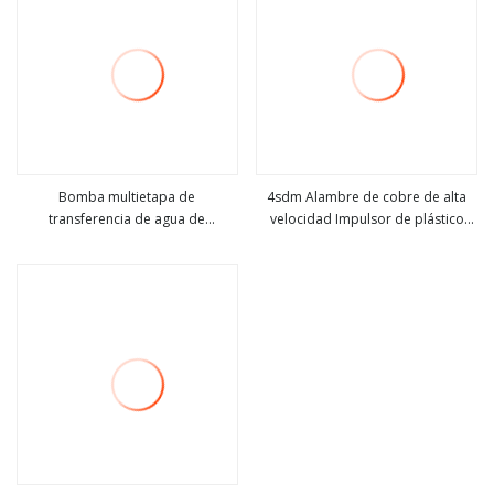
Bomba multietapa de
4sdm Alambre de cobre de alta
transferencia de agua de
velocidad Impulsor de plástico
ver más
ver más
alimentación de caldera horizontal
Cuerpo de acero inoxidable
multietapa Drenaje sumergible
Bomba eléctrica de agua de pozo
profundo con controlador MPPT