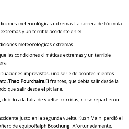
ondiciones meteorológicas extremas La carrera de Fórmula
e Texas, Capizzi y
 extremas y un terrible accidente en el
Alabama nombrados
ondiciones meteorológicas extremas
l Sun Belt de la
ue las condiciones climáticas extremas y un terrible
era.
 situaciones imprevistas, una serie de acontecimientos
ato,
Theo Pourchaire.
El francés, que debía salir desde la
o que salir desde el pit lane.
 debido a la falta de vueltas corridas, no se repartieron
 accidente justo en la segunda vuelta. Kush Maini perdió el
ñero de equipo
Ralph Boschung
. Afortunadamente,