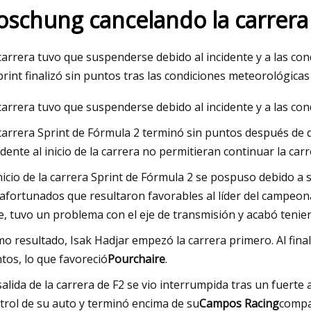
oschung cancelando la carrera
023
May 25, 2023
carrera tuvo que suspenderse debido al incidente y a las c
r la tensión de la correa se
Johnson del estado d
print finalizó sin puntos tras las condiciones meteorológicas
ás fácil para (algunas)
Keeble del sur de 
carrera tuvo que suspenderse debido al incidente y a las c
ras 3D Prusa
jugadores de voleibo
carrera Sprint de Fórmula 2 terminó sin puntos después de q
semana
idente al inicio de la carrera no permitieran continuar la carr
inicio de la carrera Sprint de Fórmula 2 se pospuso debido a
afortunados que resultaron favorables al líder del campeon
e, tuvo un problema con el eje de transmisión y acabó teniend
o resultado, Isak Hadjar empezó la carrera primero. Al final,
tos, lo que favoreció
Pourchaire
.
salida de la carrera de F2 se vio interrumpida tras un fuerte
trol de su auto y terminó encima de su
Campos Racing
compa