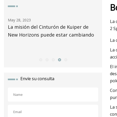
B
May 28, 2023
May 29, 2
La 
La misión del Cinturón de Kuiper de
Comproba
2 S
New Horizons puede estar cambiando
vuelve m
La 
impreso
La 
acc
El 
des
Envíe su consulta
pol
Com
pun
La 
con