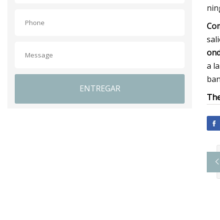
nin
Co
sal
ond
a l
ban
ENTREGAR
The