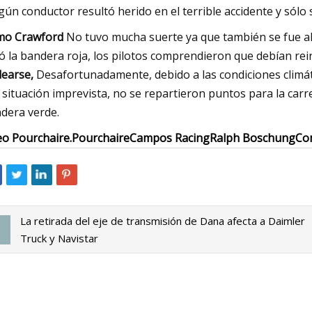
gún conductor resultó herido en el terrible accidente y sólo
mo Crawford
No tuvo mucha suerte ya que también se fue al 
ió la bandera roja, los pilotos comprendieron que debían rein
earse,
Desafortunadamente, debido a las condiciones climáti
a situación imprevista, no se repartieron puntos para la car
dera verde.
o Pourchaire.
Pourchaire
Campos Racing
Ralph Boschung
Co
La retirada del eje de transmisión de Dana afecta a Daimler
Truck y Navistar